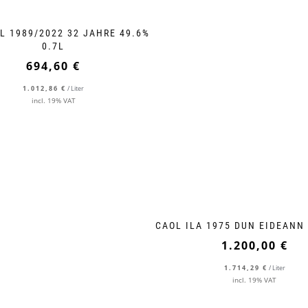
L 1989/2022 32 JAHRE 49.6%
0.7L
694,60
€
1.012,86
€
/
Liter
incl. 19% VAT
CAOL ILA 1975 DUN EIDEANN 
1.200,00
€
1.714,29
€
/
Liter
incl. 19% VAT