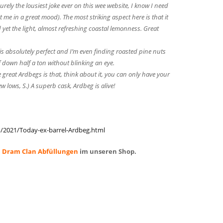
rely the lousiest joke ever on this wee website, I know I need
t me in a great mood). The most striking aspect here is that it
nd yet the light, almost refreshing coastal lemonness. Great
is absolutely perfect and I’m even finding roasted pine nuts
lf down half a ton without blinking an eye.
 great Ardbegs is that, think about it, you can only have your
new lows, S.) A superb cask, Ardbeg is alive!
/2021/Today-ex-barrel-Ardbeg.html
 Dram Clan Abfüllungen
im unseren Shop.