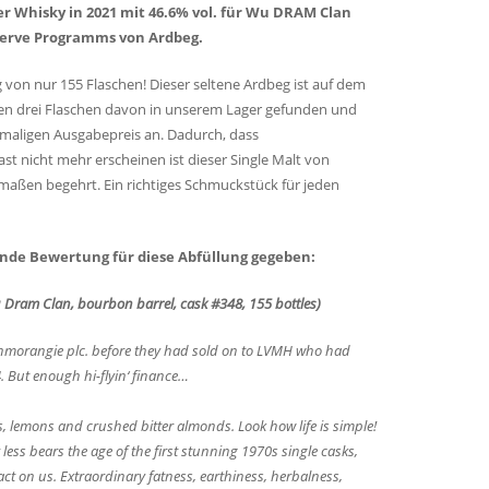
er Whisky in 2021 mit 46.6% vol. für Wu DRAM Clan
Reserve Programms von Ardbeg.
ng von nur 155 Flaschen! Dieser seltene Ardbeg ist auf dem
ben drei Flaschen davon in unserem Lager gefunden und
amaligen Ausgabepreis an. Dadurch, dass
st nicht mehr erscheinen ist dieser Single Malt von
aßen begehrt. Ein richtiges Schmuckstück für jeden
ende Bewertung für diese Abfüllung gegeben:
Dram Clan, bourbon barrel, cask #348, 155 bottles)
morangie plc. before they had sold on to LVMH who had
 But enough hi-flyin‘ finance…
yres, lemons and crushed bitter almonds. Look how life is simple!
r less bears the age of the first stunning 1970s single casks,
pact on us. Extraordinary fatness, earthiness, herbalness,