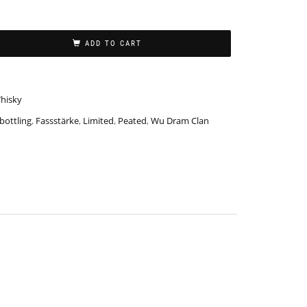
ADD TO CART
hisky
 bottling
,
Fassstärke
,
Limited
,
Peated
,
Wu Dram Clan