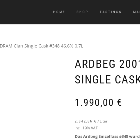
HOME
SHOP
TASTINGS
MA
DRAM Clan Single Cask #348 46.6% 0.7L
ARDBEG 200
SINGLE CASK
1.990,00
€
/
Liter
2.842,86
€
incl. 19% VAT
Das Ardbeg Einzelfass #348 wurde