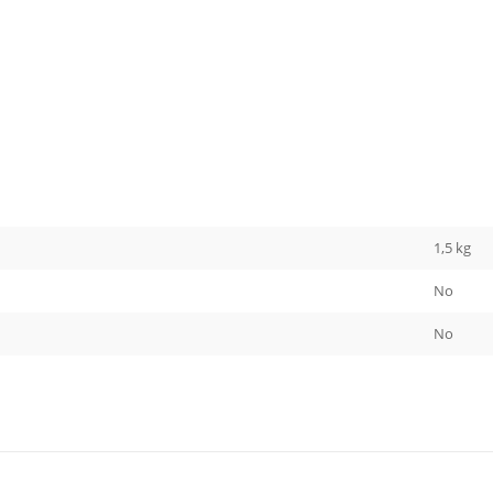
1,5 kg
No
No