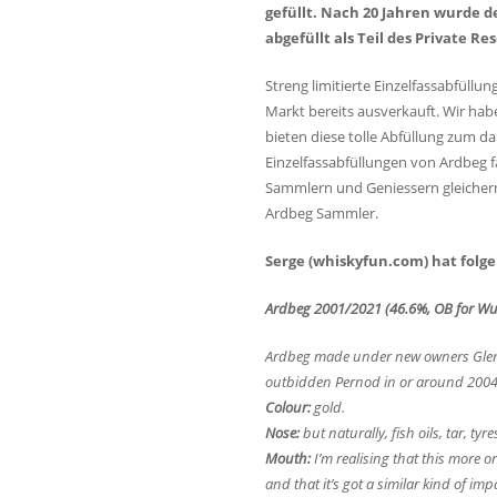
gefüllt. Nach 20 Jahren wurde d
abgefüllt als Teil des Private 
Streng limitierte Einzelfassabfüllu
Markt bereits ausverkauft. Wir ha
bieten diese tolle Abfüllung zum d
Einzelfassabfüllungen von Ardbeg fa
Sammlern und Geniessern gleicherm
Ardbeg Sammler.
Serge (whiskyfun.com) hat folg
Ardbeg 2001/2021 (46.6%, OB for Wu 
Ardbeg made under new owners Glen
outbidden Pernod in or around 2004.
Colour:
gold
.
Nose:
but naturally, fish oils, tar, t
Mouth:
I’m realising that this more o
and that it’s got a similar kind of im