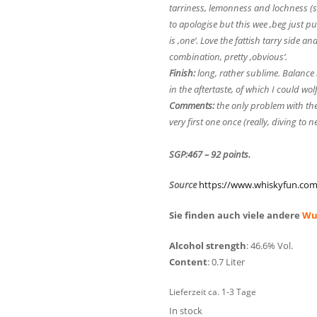
tarriness, lemonness and lochness (su
to apologise but this wee ‚beg just pu
is ‚one‘. Love the fattish tarry side a
combination, pretty ‚obvious‘.
Finish:
long, rather sublime. Balance 
in the aftertaste, of which I could wo
Comments:
the only problem with the
very first one once (really, diving to 
SGP:467 – 92 points
.
Source
https://www.whiskyfun.com
Sie finden auch viele andere
Wu
Alcohol strength
: 46.6% Vol.
Content
: 0.7 Liter
Lieferzeit ca. 1-3 Tage
In stock