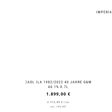
IMPERIA
CAOL ILA 1982/2022 40 JAHRE G&M
44.1% 0.7L
1.899,00
€
2.712,85
€
/
Liter
incl. 19% VAT