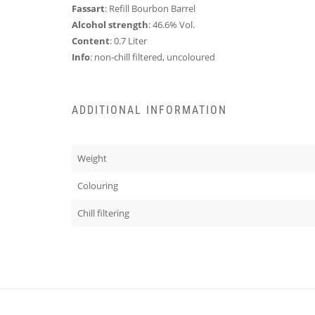
Fassart
: Refill Bourbon Barrel
Alcohol strength
: 46.6% Vol.
Content
: 0.7 Liter
Info
: non-chill filtered, uncoloured
ADDITIONAL INFORMATION
Weight
Colouring
Chill filtering