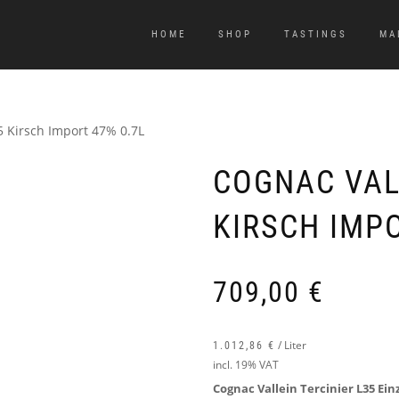
HOME
SHOP
TASTINGS
MA
5 Kirsch Import 47% 0.7L
COGNAC VAL
KIRSCH IMPO
709,00
€
/
Liter
1.012,86
€
incl. 19% VAT
Cognac Vallein Tercinier L35 Ein