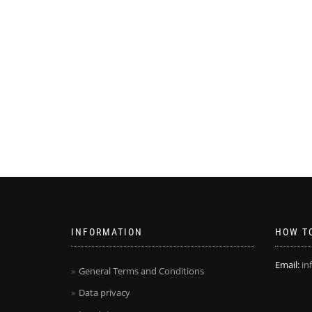
INFORMATION
HOW TO
Email:
in
General Terms and Conditions
Data privacy