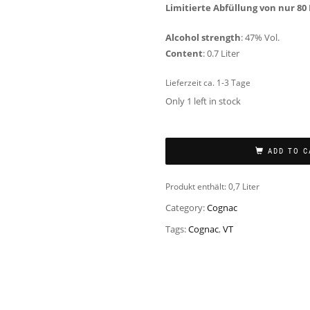
Limitierte Abfüllung von
nur 80 
Alcohol strength
: 47% Vol.
Content
: 0.7 Liter
Lieferzeit ca. 1-3 Tage
Only 1 left in stock
ADD TO C
Produkt enthält: 0,7
Liter
Category:
Cognac
Tags:
Cognac
,
VT