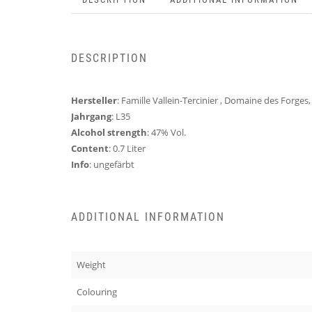
DESCRIPTION
Hersteller
: Famille Vallein-Tercinier , Domaine des Forge
Jahrgang
: L35
Alcohol strength
: 47% Vol.
Content
: 0.7 Liter
Info
: ungefärbt
ADDITIONAL INFORMATION
Weight
Colouring