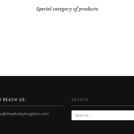
Special category of products
 REACH US:
SEARCH
fo@thewhiskykingdom.com