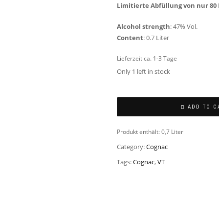
Limitierte Abfüllung von
nur 80 
Alcohol strength
: 47% Vol.
Content
: 0.7 Liter
Lieferzeit ca. 1-3 Tage
Only 1 left in stock
ADD TO C
Produkt enthält: 0,7
Liter
Category:
Cognac
Tags:
Cognac
,
VT