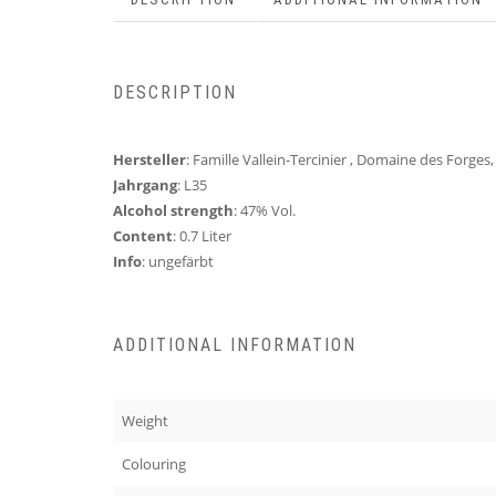
DESCRIPTION
Hersteller
: Famille Vallein-Tercinier , Domaine des Forge
Jahrgang
: L35
Alcohol strength
: 47% Vol.
Content
: 0.7 Liter
Info
: ungefärbt
ADDITIONAL INFORMATION
Weight
Colouring