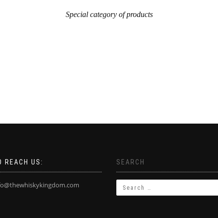
Special category of products
 REACH US:
SEARCH
fo@thewhiskykingdom.com