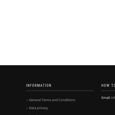
INFORMATION
HOW TO
Email:
in
General Terms and Conditions
Data privacy