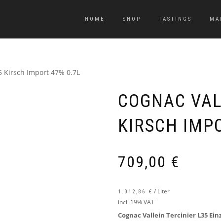
HOME
SHOP
TASTINGS
MA
5 Kirsch Import 47% 0.7L
COGNAC VAL
KIRSCH IMPO
709,00
€
/
Liter
1.012,86
€
incl. 19% VAT
Cognac Vallein Tercinier L35 Ein