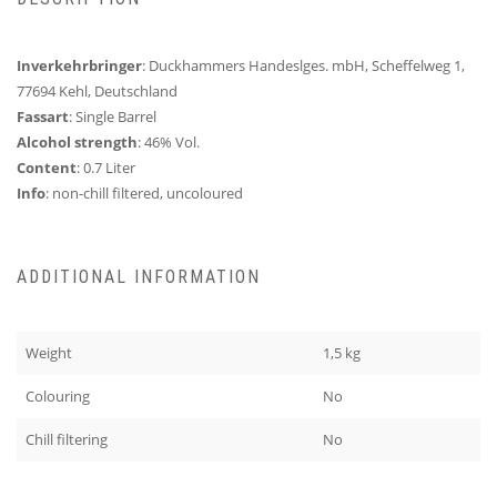
Inverkehrbringer
: Duckhammers Handeslges. mbH, Scheffelweg 1,
77694 Kehl, Deutschland
Fassart
: Single Barrel
Alcohol strength
: 46% Vol.
Content
: 0.7 Liter
Info
: non-chill filtered, uncoloured
ADDITIONAL INFORMATION
Weight
1,5 kg
Colouring
No
Chill filtering
No