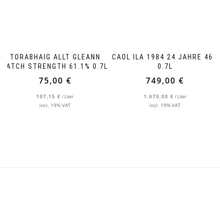
TORABHAIG ALLT GLEANN
CAOL ILA 1984 24 JAHRE 46%
BATCH STRENGTH 61.1% 0.7L
0.7L
75,00
€
749,00
€
107,15
€
/
Liter
1.070,00
€
/
Liter
incl. 19% VAT
incl. 19% VAT