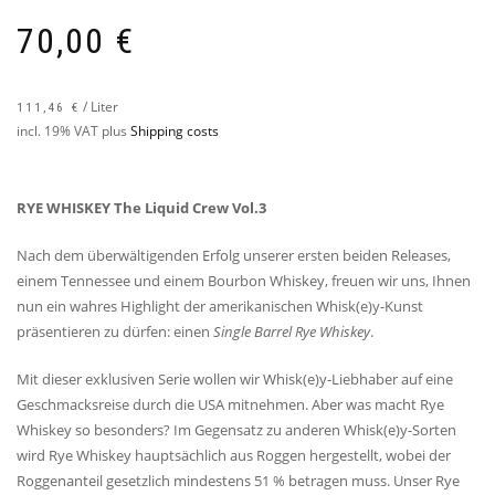
70,00
€
/
Liter
111,46
€
incl. 19% VAT
plus
Shipping costs
RYE WHISKEY The Liquid Crew Vol.3
Nach dem überwältigenden Erfolg unserer ersten beiden Releases,
einem Tennessee und einem Bourbon Whiskey, freuen wir uns, Ihnen
nun ein wahres Highlight der amerikanischen Whisk(e)y-Kunst
präsentieren zu dürfen: einen
Single Barrel Rye Whiskey
.
Mit dieser exklusiven Serie wollen wir Whisk(e)y-Liebhaber auf eine
Geschmacksreise durch die USA mitnehmen. Aber was macht Rye
Whiskey so besonders? Im Gegensatz zu anderen Whisk(e)y-Sorten
wird Rye Whiskey hauptsächlich aus Roggen hergestellt, wobei der
Roggenanteil gesetzlich mindestens 51 % betragen muss. Unser Rye