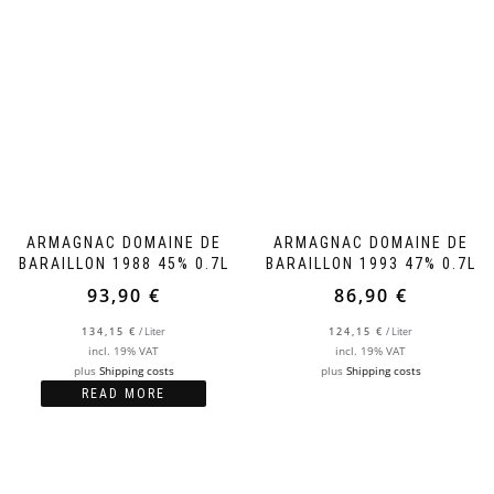
ARMAGNAC DOMAINE DE
ARMAGNAC DOMAINE DE
BARAILLON 1988 45% 0.7L
BARAILLON 1993 47% 0.7L
93,90
€
86,90
€
134,15
€
/
Liter
124,15
€
/
Liter
incl. 19% VAT
incl. 19% VAT
plus
Shipping costs
plus
Shipping costs
READ MORE