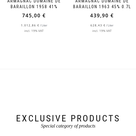
ARMAGNAC DOMAINE DE
ARMAGNAC DOMAINE DE
BARAILLON 1958 41%
BARAILLON 1963 45% 0.7L
745,00
€
439,90
€
1.012,86
€
/
Liter
628,43
€
/
Liter
incl. 19% VAT
incl. 19% VAT
EXCLUSIVE PRODUCTS
Special category of products