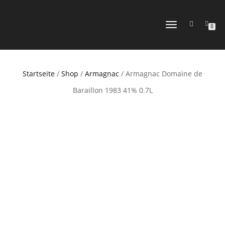
NAVIGATION
0
UMSCHALTEN
Startseite
/
Shop
/
Armagnac
/ Armagnac Domaine de
Baraillon 1983 41% 0.7L