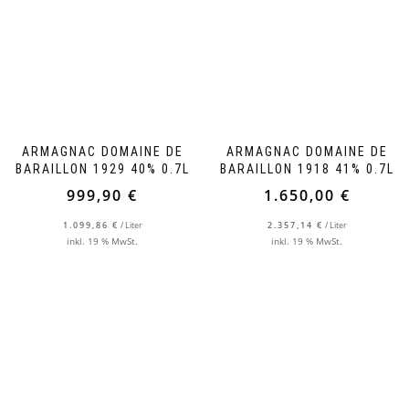
ARMAGNAC DOMAINE DE
ARMAGNAC DOMAINE DE
BARAILLON 1929 40% 0.7L
BARAILLON 1918 41% 0.7L
999,90
€
1.650,00
€
1.099,86
€
/
Liter
2.357,14
€
/
Liter
inkl. 19 % MwSt.
inkl. 19 % MwSt.