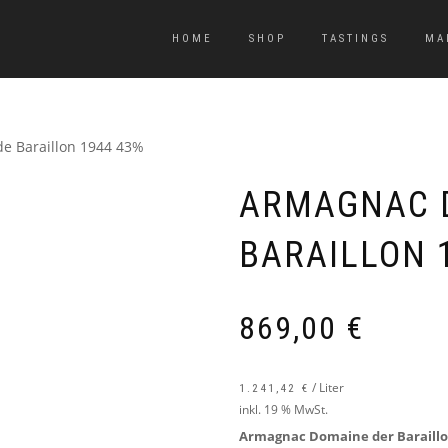
HOME
SHOP
TASTINGS
MA
e Baraillon 1944 43%
ARMAGNAC 
BARAILLON 
869,00
€
/
Liter
1.241,42
€
inkl. 19 % MwSt.
Armagnac Domaine der Baraillon