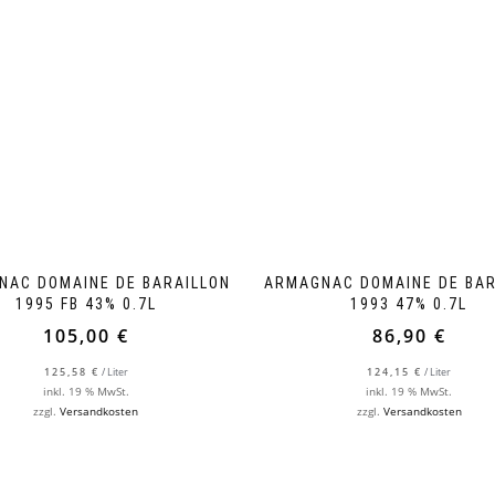
NAC DOMAINE DE BARAILLON
ARMAGNAC DOMAINE DE BAR
1995 FB 43% 0.7L
1993 47% 0.7L
105,00
€
86,90
€
125,58
€
/
Liter
124,15
€
/
Liter
inkl. 19 % MwSt.
inkl. 19 % MwSt.
zzgl.
Versandkosten
zzgl.
Versandkosten