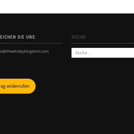
EICHEN SIE UNS:
SUCHE
fo@thewhiskykingdom.com
rag widerrufen