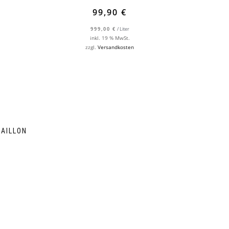
99,90
€
999,00
€
/
Liter
inkl. 19 % MwSt.
zzgl.
Versandkosten
AILLON