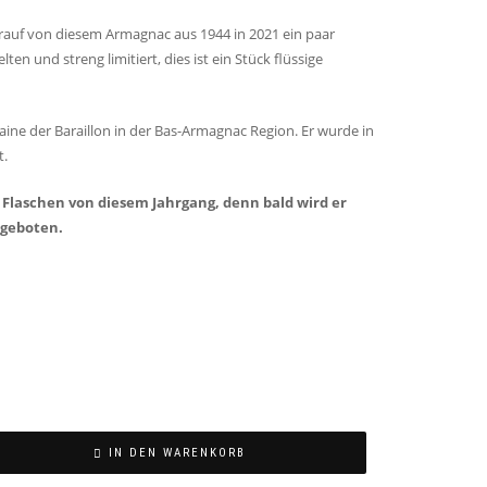
darauf von diesem Armagnac aus 1944 in 2021 ein paar
ten und streng limitiert, dies ist ein Stück flüssige
e der Baraillon in der Bas-Armagnac Region. Er wurde in
t.
n Flaschen von diesem Jahrgang, denn bald wird er
ngeboten.
IN DEN WARENKORB