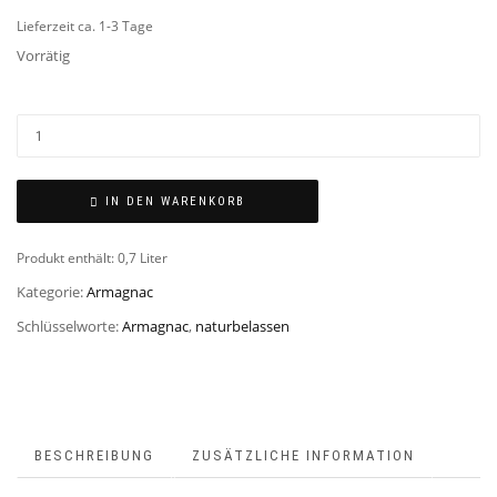
Lieferzeit ca. 1-3 Tage
Vorrätig
IN DEN WARENKORB
Produkt enthält: 0,7
Liter
Kategorie:
Armagnac
Schlüsselworte:
Armagnac
,
naturbelassen
BESCHREIBUNG
ZUSÄTZLICHE INFORMATION