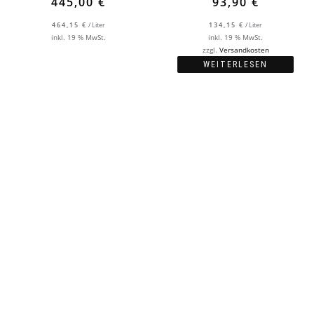
445,00
€
93,90
€
464,15
€
/
Liter
134,15
€
/
Liter
inkl. 19 % MwSt.
inkl. 19 % MwSt.
zzgl.
Versandkosten
WEITERLESEN