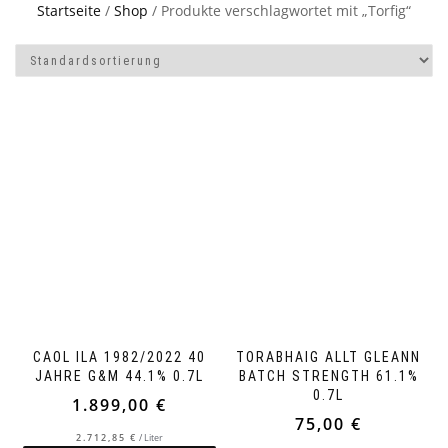
Startseite
/
Shop
/ Produkte verschlagwortet mit „Torfig“
CAOL ILA 1982/2022 40
TORABHAIG ALLT GLEANN
JAHRE G&M 44.1% 0.7L
BATCH STRENGTH 61.1%
0.7L
1.899,00
€
75,00
€
2.712,85
€
/
Liter