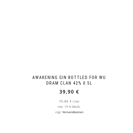
AWAKENING GIN BOTTLED FOR WU
DRAM CLAN 42% 0.5L
39,90
€
79,80
€
/
Liter
inkl. 19 % MwSt.
zzgl.
Versandkosten