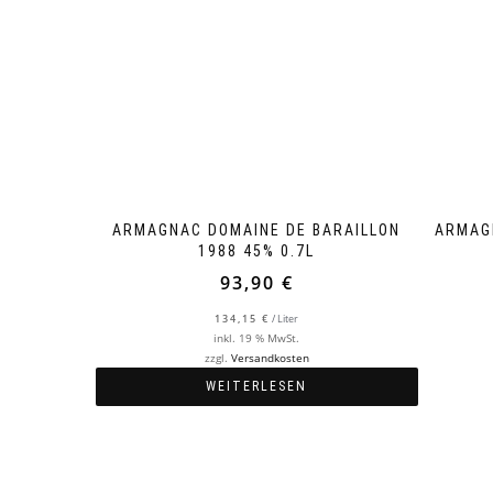
ARMAGNAC DOMAINE DE BARAILLON
ARMAG
1988 45% 0.7L
93,90
€
134,15
€
/
Liter
inkl. 19 % MwSt.
zzgl.
Versandkosten
WEITERLESEN