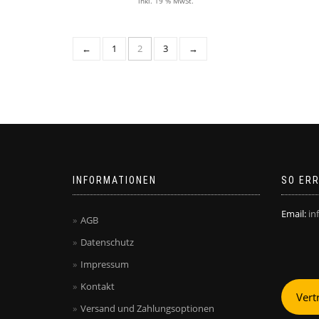
inkl. 19 % MwSt.
←
1
2
3
→
INFORMATIONEN
SO ERR
Email:
in
AGB
Datenschutz
Impressum
Kontakt
Vert
Versand und Zahlungsoptionen