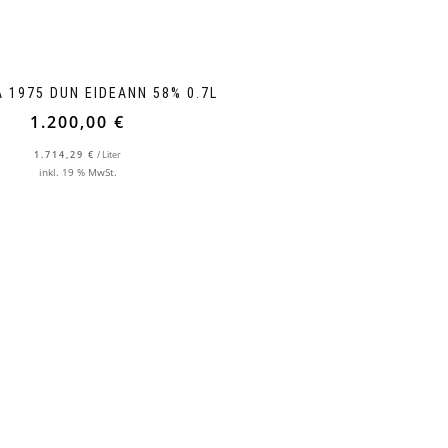
A 1975 DUN EIDEANN 58% 0.7L
1.200,00
€
1.714,29
€
/
Liter
inkl. 19 % MwSt.