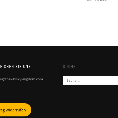
inkl. 19 % MwSt.
EICHEN SIE UNS:
SUCHE
fo@thewhiskykingdom.com
rag widerrufen