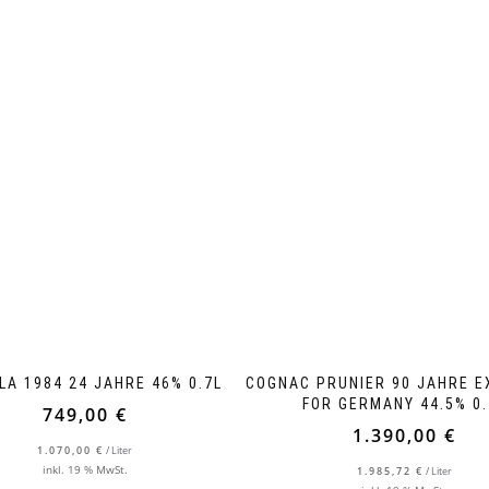
ILA 1984 24 JAHRE 46% 0.7L
COGNAC PRUNIER 90 JAHRE E
FOR GERMANY 44.5% 0.
749,00
€
1.390,00
€
1.070,00
€
/
Liter
inkl. 19 % MwSt.
1.985,72
€
/
Liter