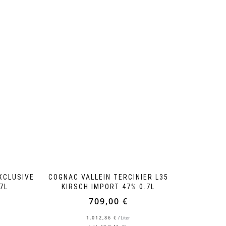
XCLUSIVE
COGNAC VALLEIN TERCINIER L35
7L
KIRSCH IMPORT 47% 0.7L
709,00
€
1.012,86
€
/
Liter