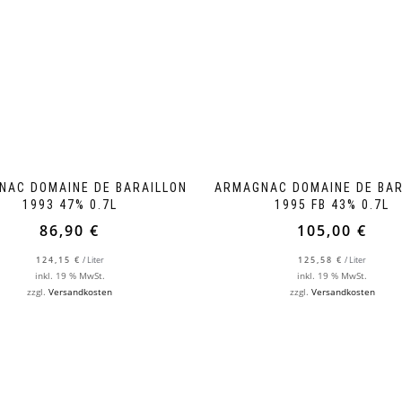
NAC DOMAINE DE BARAILLON
ARMAGNAC DOMAINE DE BAR
1993 47% 0.7L
1995 FB 43% 0.7L
86,90
€
105,00
€
124,15
€
/
Liter
125,58
€
/
Liter
inkl. 19 % MwSt.
inkl. 19 % MwSt.
zzgl.
Versandkosten
zzgl.
Versandkosten