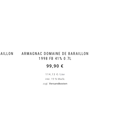
AILLON
ARMAGNAC DOMAINE DE BARAILLON
1998 FB 41% 0.7L
99,90
€
114,13
€
/
Liter
inkl. 19 % MwSt.
zzgl.
Versandkosten